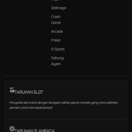
Olahraga
Crash
Game
Arcade
Poker
E-Sports
Sabung
Ayam
TARUHAN SLOT
Penyedia slot online dengan beragam pilihan game menarik yang memudahkan
pemain untuk mencapai jackpot
TARUHAN OLAHRAGA