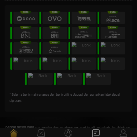
* Selama bank maintenance dan bank offline deposit dan penarikan tidak dapat
diproses
©2026 RENOM268 menawarkan berbagai macam provider pilihan terbaik dan didukung
oleh Layanan Pelanggan profesional 24/7 yang siap melayani Anda.