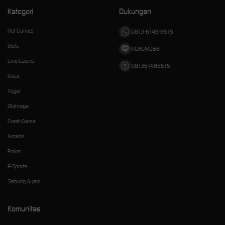
Kategori
Dukungan
Hot Games
0813-6148-8515
Slots
RENOM268
Live Casino
081361488515
Race
Togel
Olahraga
Crash Game
Arcade
Poker
E-Sports
Sabung Ayam
Komunitas