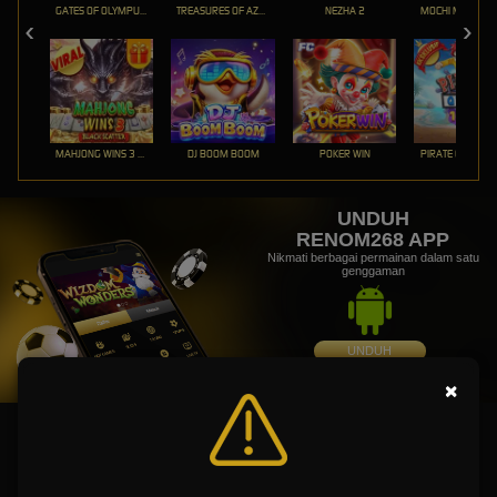
GATES OF OLYMPUS POP
TREASURES OF AZTEC
NEZHA 2
MOCHI MANIA 1
MAHJONG WINS 3 – BLACK SCATTER
DJ BOOM BOOM
POKER WIN
PIRATE QUEST 1
UNDUH
RENOM268 APP
Nikmati berbagai permainan dalam satu
genggaman
UNDUH
PANDUAN INSTALASI
×
Renom268 | Slot Gampang Menang Kasih Rejeki Nomplok
JP Maksimal