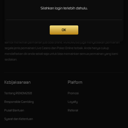
RENOM268 adalah situs taruhan terbesar dan terpercaya di Indonesia. Dimana kami
Silahkan login terlebih dahulu.
adalah salah satu bandar judi bola online, casino online dan poker online terbaik yang
mencakup seluruh bidang permainan game online. RENOM268 kini hadir sebagai salah
satu bandar bola indonesia yang didukung oleh customer service profesional online 24 jam
dan anda bisa menghubungi kami via livechat , SMS maupun telepon , Dan pastinya kami
OK
akan memberikan kemudahan kepada anda sehingga anda bisa menikmati permainan ini
jauh lebih nyaman. Dan anda juga bisa nonton bola online sekarang juga di website kami,
sambil menikmati permainan judi bola online. RENOM268 juga menyediakan permainan
segala jenis permainan Live Casino dan Poker Online terbaik. Anda hanya cukup
mendaftarkan diri anda sekali saja untuk bisa memainkan semua permainan yang kami
sediakan.
Kebijaksanaan
Platform
Tentang RENOM268
Promosi
Responsible Gambling
Loyalty
Pusat Bantuan
Referral
Syarat dan Ketentuan